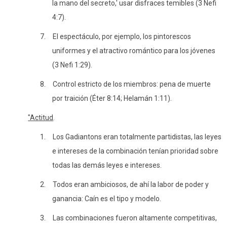
la mano del secreto,' usar disfraces temibles (3 Nefi
4:7).
7.
El espectáculo, por ejemplo, los pintorescos
uniformes y el atractivo romántico para los jóvenes
(3 Nefi 1:29).
8.
Control estricto de los miembros: pena de muerte
por traición (Éter 8:14; Helamán 1:11).
"Actitud
.
1.
Los Gadiantons eran totalmente partidistas, las leyes
e intereses de la combinación tenían prioridad sobre
todas las demás leyes e intereses.
2.
Todos eran ambiciosos, de ahí la labor de poder y
ganancia: Caín es el tipo y modelo.
3.
Las combinaciones fueron altamente competitivas,