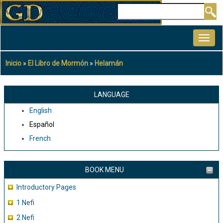
Pasar
Buscar
al
MAIN
contenido
NAVIGATION
principal
Inicio
El Libro de Mormón
Helamán
Sobrescribir
enlaces
de
LANGUAGE
ayuda
English
a
Español
la
French
navegación
BOOK MENU
Introductory Pages
1 Nefi
2 Nefi