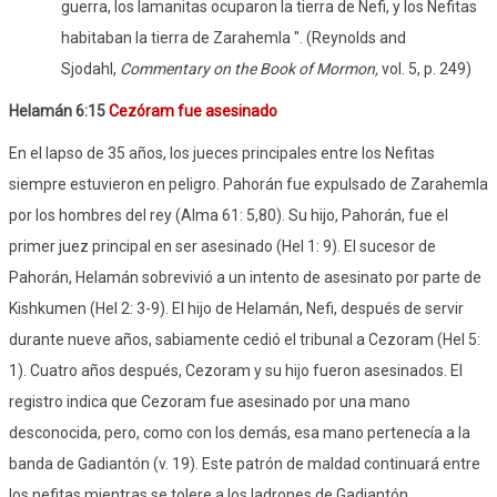
guerra, los lamanitas ocuparon la tierra de Nefi, y los Nefitas
habitaban la tierra de Zarahemla ".
(Reynolds and
Sjodahl,
Commentary on the Book of Mormon,
vol. 5, p. 249)
Helamán 6:15
Cezóram fue asesinado
En el lapso de 35 años, los jueces principales entre los Nefitas
siempre estuvieron en peligro. Pahorán fue expulsado de Zarahemla
por los hombres del rey (Alma 61: 5,80). Su hijo, Pahorán, fue el
primer juez principal en ser asesinado (Hel 1: 9). El sucesor de
Pahorán, Helamán sobrevivió a un intento de asesinato por parte de
Kishkumen (Hel 2: 3-9). El hijo de Helamán, Nefi, después de servir
durante nueve años, sabiamente cedió el tribunal a Cezoram (Hel 5:
1). Cuatro años después, Cezoram y su hijo fueron asesinados. El
registro indica que Cezoram fue asesinado por una mano
desconocida, pero, como con los demás, esa mano pertenecía a la
banda de Gadiantón (v. 19). Este patrón de maldad continuará entre
los nefitas mientras se tolere a los ladrones de Gadiantón.