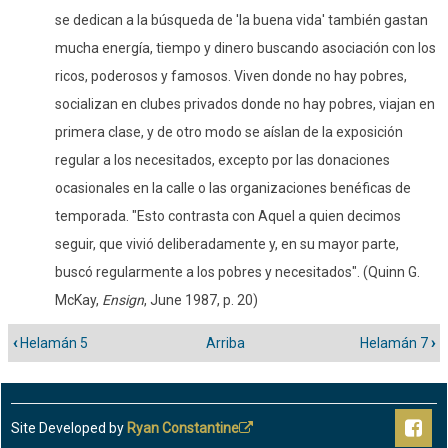
se dedican a la búsqueda de 'la buena vida' también gastan
mucha energía, tiempo y dinero buscando asociación con los
ricos, poderosos y famosos. Viven donde no hay pobres,
socializan en clubes privados donde no hay pobres, viajan en
primera clase, y de otro modo se aíslan de la exposición
regular a los necesitados, excepto por las donaciones
ocasionales en la calle o las organizaciones benéficas de
temporada. "Esto contrasta con Aquel a quien decimos
seguir, que vivió deliberadamente y, en su mayor parte,
buscó regularmente a los pobres y necesitados". (Quinn G.
McKay,
Ensign
, June 1987, p. 20)
‹
Helamán 5
Arriba
Helamán 7
›
Enlaces
transversales
de
libro
Site Developed by
Ryan Constantine