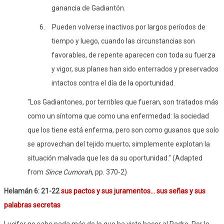
ganancia de Gadiantón.
6.
Pueden volverse inactivos por largos períodos de
tiempo y luego, cuando las circunstancias son
favorables, de repente aparecen con toda su fuerza
y ​​vigor, sus planes han sido enterrados y preservados
intactos contra el día de la oportunidad.
"Los Gadiantones, por terribles que fueran, son tratados más
como un síntoma que como una enfermedad: la sociedad
que los tiene está enferma, pero son como gusanos que solo
se aprovechan del tejido muerto; simplemente explotan la
situación malvada que les da su oportunidad." (Adapted
from
Since Cumorah
, pp. 370-2)
Helamán 6: 21-22
sus pactos y sus juramentos... sus señas y sus
palabras secretas
Lucifer no sabe nada más de lo que ha visto hacer al Padre. Por lo