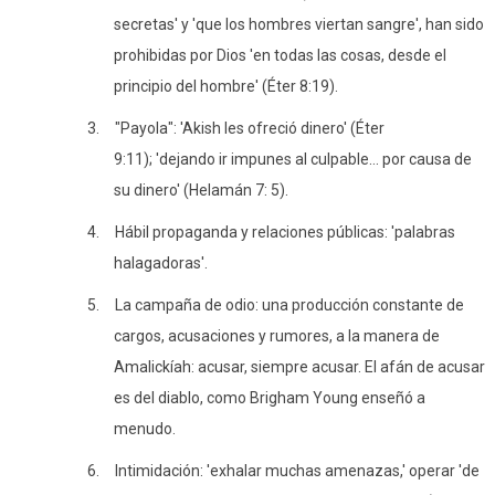
secretas' y 'que los hombres viertan sangre', han sido
prohibidas por Dios 'en todas las cosas, desde el
principio del hombre' (Éter 8:19).
3.
"Payola": 'Akish les ofreció dinero' (Éter
9:11); 'dejando ir impunes al culpable… por causa de
su dinero' (Helamán 7: 5).
4.
Hábil propaganda y relaciones públicas: 'palabras
halagadoras'.
5.
La campaña de odio: una producción constante de
cargos, acusaciones y rumores, a la manera de
Amalickíah: acusar, siempre acusar. El afán de acusar
es del diablo, como Brigham Young enseñó a
menudo.
6.
Intimidación: 'exhalar muchas amenazas,' operar 'de