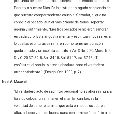
profunda de que nuestras acciones han ofendido a nuestro
Padre y a nuestro Dios. Es la profunda y aguda conciencia de
que nuestro comportamiento causó al Salvador, el que no
conoció el pecado, aún el más grande de todos, soportar
agonía y sufrimiento. Nuestros pecados le hicieron sangrar
en cada poro. Esta angustia mental y espiritual muy real es a
lo que las escrituras se refieren como tener un 'corazón
quebrantado y un espíritu contrito.' (Ver 3 Ne. 9:20; Moro. 6: 2;
D. y C. 20:37, 59: 8; Sal. 34:18; Sal. 51:17; Isa. 57:15.) Tal
espíritu es el requisito previo absoluto. para el verdadero
arrepentimiento ". (Ensign, Oct. 1989, p. 2)
Neal A. Maxwell
"El verdadero acto de sacrificio personal no es ahora ni nunca
ha sido colocar un animal en el altar. En cambio, es la
voluntad de poner el animal que está en nosotros sobre el
altar, ¡y luego verlo de buena gana consumirse! 'sacrificio a [el