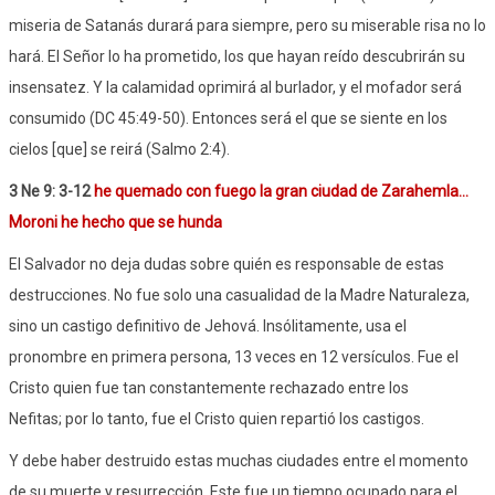
miseria de Satanás durará para siempre, pero su miserable risa no lo
hará. El Señor lo ha prometido, los que hayan reído descubrirán su
insensatez. Y la calamidad oprimirá al burlador, y el mofador será
consumido (DC 45:49-50). Entonces será el que se siente en los
cielos [que] se reirá (Salmo 2:4).
3 Ne 9: 3-12
he quemado con fuego la gran ciudad de Zarahemla...
Moroni he hecho que se hunda
El Salvador no deja dudas sobre quién es responsable de estas
destrucciones. No fue solo una casualidad de la Madre Naturaleza,
sino un castigo definitivo de Jehová. Insólitamente, usa el
pronombre en primera persona, 13 veces en 12 versículos. Fue el
Cristo quien fue tan constantemente rechazado entre los
Nefitas; por lo tanto, fue el Cristo quien repartió los castigos.
Y debe haber destruido estas muchas ciudades entre el momento
de su muerte y resurrección. Este fue un tiempo ocupado para el