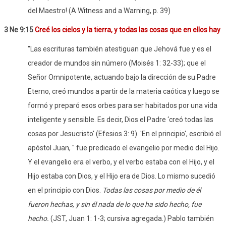
del Maestro! (A Witness and a Warning, p. 39)
3 Ne 9:15
Creé los cielos y la tierra, y todas las cosas que en ellos hay
"Las escrituras también atestiguan que Jehová fue y es el
creador de mundos sin número (Moisés 1: 32-33); que el
Señor Omnipotente, actuando bajo la dirección de su Padre
Eterno, creó mundos a partir de la materia caótica y luego se
formó y preparó esos orbes para ser habitados por una vida
inteligente y sensible. Es decir, Dios el Padre ‘creó todas las
cosas por Jesucristo' (Efesios 3: 9). 'En el principio', escribió el
apóstol Juan, " fue predicado el evangelio por medio del Hijo.
Y el evangelio era el verbo, y el verbo estaba con el Hijo, y el
Hijo estaba con Dios, y el Hijo era de Dios. Lo mismo sucedió
en el principio con Dios.
Todas las cosas por medio de él
fueron hechas, y sin él nada de lo que ha sido hecho, fue
hecho.
(JST, Juan 1: 1-3; cursiva agregada.) Pablo también