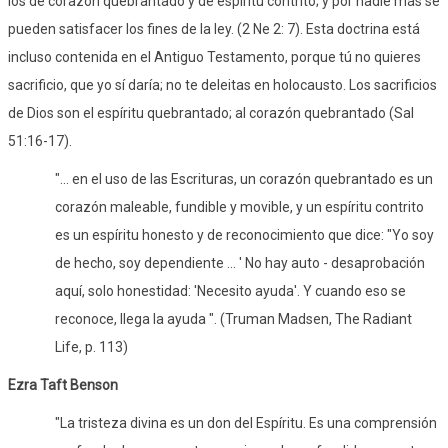
los de corazón quebrantado y de espíritu contrito; y por nadie más se
pueden satisfacer los fines de la ley. (2 Ne 2: 7). Esta doctrina está
incluso contenida en el Antiguo Testamento, porque tú no quieres
sacrificio, que yo sí daría; no te deleitas en holocausto. Los sacrificios
de Dios son el espíritu quebrantado; al corazón quebrantado (Sal
51:16-17).
"... en el uso de las Escrituras, un corazón quebrantado es un
corazón maleable, fundible y movible, y un espíritu contrito
es un espíritu honesto y de reconocimiento que dice: "Yo soy
de hecho, soy dependiente ... ' No hay auto - desaprobación
aquí, solo honestidad: 'Necesito ayuda'. Y cuando eso se
reconoce, llega la ayuda ". (Truman Madsen, The Radiant
Life, p. 113)
Ezra Taft Benson
"La tristeza divina es un don del Espíritu. Es una comprensión