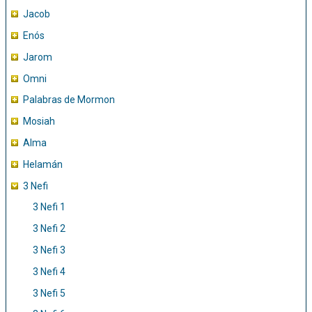
Jacob
Enós
Jarom
Omni
Palabras de Mormon
Mosiah
Alma
Helamán
3 Nefi
3 Nefi 1
3 Nefi 2
3 Nefi 3
3 Nefi 4
3 Nefi 5