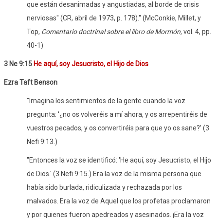
que están desanimadas y angustiadas, al borde de crisis
nerviosas" (CR, abril de 1973, p. 178)." (McConkie, Millet, y
Top,
Comentario doctrinal sobre el libro de Mormón,
vol. 4, pp.
40-1)
3 Ne 9:15
He aquí, soy Jesucristo, el Hijo de Dios
Ezra Taft Benson
"Imagina los sentimientos de la gente cuando la voz
pregunta: '¿no os volveréis a mí ahora, y os arrepentiréis de
vuestros pecados, y os convertiréis para que yo os sane?' (3
Nefi 9:13.)
"Entonces la voz se identificó: 'He aquí, soy Jesucristo, el Hijo
de Dios.' (3 Nefi 9:15.) Era la voz de la misma persona que
había sido burlada, ridiculizada y rechazada por los
malvados. Era la voz de Aquel que los profetas proclamaron
y por quienes fueron apedreados y asesinados. ¡Era la voz