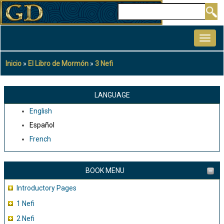
Pasar
Buscar
al
MAIN
contenido
NAVIGATION
principal
Inicio
El Libro de Mormón
3 Nefi
Sobrescribir
enlaces
de
LANGUAGE
ayuda
English
a
Español
la
French
navegación
BOOK MENU
Introductory Pages
1 Nefi
2 Nefi