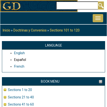
Pasar
Buscar
al
MAIN
contenido
NAVIGATION
principal
Inicio
Doctrinas y Convenios
Sections 101 to 120
Sobrescribir
enlaces
de
LANGUAGE
ayuda
English
a
Español
la
French
navegación
BOOK MENU
Sections 1 to 20
Sections 21 to 40
Sections 41 to 60