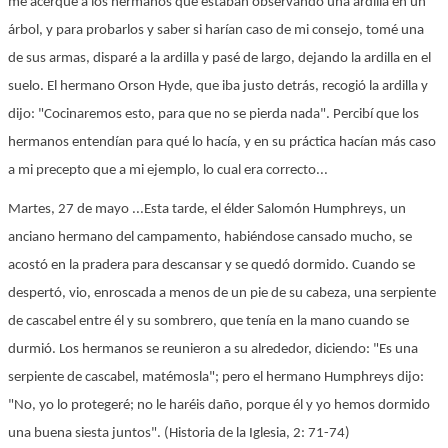
me acerqué a los hermanos que estaban observando una ardilla en un
árbol, y para probarlos y saber si harían caso de mi consejo, tomé una
de sus armas, disparé a la ardilla y pasé de largo, dejando la ardilla en el
suelo. El hermano Orson Hyde, que iba justo detrás, recogió la ardilla y
dijo: "Cocinaremos esto, para que no se pierda nada". Percibí que los
hermanos entendían para qué lo hacía, y en su práctica hacían más caso
a mi precepto que a mi ejemplo, lo cual era correcto...
Martes, 27 de mayo ...Esta tarde, el élder Salomón Humphreys, un
anciano hermano del campamento, habiéndose cansado mucho, se
acostó en la pradera para descansar y se quedó dormido. Cuando se
despertó, vio, enroscada a menos de un pie de su cabeza, una serpiente
de cascabel entre él y su sombrero, que tenía en la mano cuando se
durmió. Los hermanos se reunieron a su alrededor, diciendo: "Es una
serpiente de cascabel, matémosla"; pero el hermano Humphreys dijo:
"No, yo lo protegeré; no le haréis daño, porque él y yo hemos dormido
una buena siesta juntos". (Historia de la Iglesia, 2: 71-74)