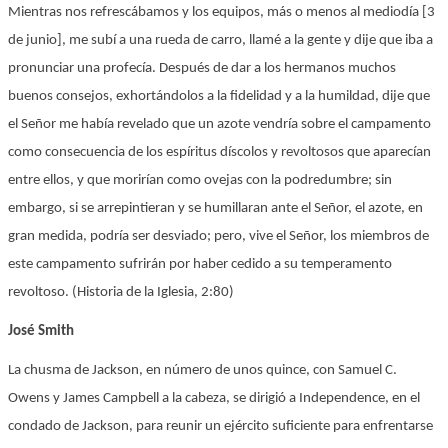
Mientras nos refrescábamos y los equipos, más o menos al mediodía [3
de junio], me subí a una rueda de carro, llamé a la gente y dije que iba a
pronunciar una profecía. Después de dar a los hermanos muchos
buenos consejos, exhortándolos a la fidelidad y a la humildad, dije que
el Señor me había revelado que un azote vendría sobre el campamento
como consecuencia de los espíritus díscolos y revoltosos que aparecían
entre ellos, y que morirían como ovejas con la podredumbre; sin
embargo, si se arrepintieran y se humillaran ante el Señor, el azote, en
gran medida, podría ser desviado; pero, vive el Señor, los miembros de
este campamento sufrirán por haber cedido a su temperamento
revoltoso. (Historia de la Iglesia, 2:80)
José Smith
La chusma de Jackson, en número de unos quince, con Samuel C.
Owens y James Campbell a la cabeza, se dirigió a Independence, en el
condado de Jackson, para reunir un ejército suficiente para enfrentarse