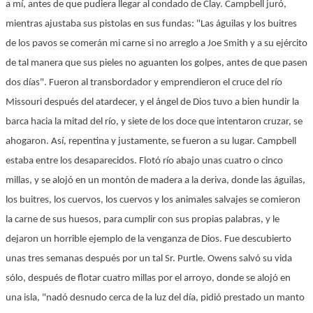
a mí, antes de que pudiera llegar al condado de Clay. Campbell juró,
mientras ajustaba sus pistolas en sus fundas: "Las águilas y los buitres
de los pavos se comerán mi carne si no arreglo a Joe Smith y a su ejército
de tal manera que sus pieles no aguanten los golpes, antes de que pasen
dos días". Fueron al transbordador y emprendieron el cruce del río
Missouri después del atardecer, y el ángel de Dios tuvo a bien hundir la
barca hacia la mitad del río, y siete de los doce que intentaron cruzar, se
ahogaron. Así, repentina y justamente, se fueron a su lugar. Campbell
estaba entre los desaparecidos. Flotó río abajo unas cuatro o cinco
millas, y se alojó en un montón de madera a la deriva, donde las águilas,
los buitres, los cuervos, los cuervos y los animales salvajes se comieron
la carne de sus huesos, para cumplir con sus propias palabras, y le
dejaron un horrible ejemplo de la venganza de Dios. Fue descubierto
unas tres semanas después por un tal Sr. Purtle. Owens salvó su vida
sólo, después de flotar cuatro millas por el arroyo, donde se alojó en
una isla, "nadó desnudo cerca de la luz del día, pidió prestado un manto