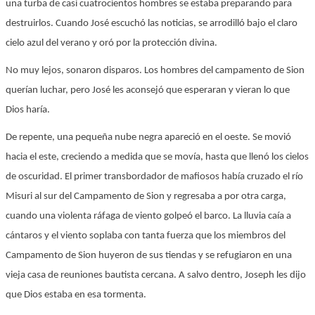
una turba de casi cuatrocientos hombres se estaba preparando para
destruirlos. Cuando José escuchó las noticias, se arrodilló bajo el claro
cielo azul del verano y oró por la protección divina.
No muy lejos, sonaron disparos. Los hombres del campamento de Sion
querían luchar, pero José les aconsejó que esperaran y vieran lo que
Dios haría.
De repente, una pequeña nube negra apareció en el oeste. Se movió
hacia el este, creciendo a medida que se movía, hasta que llenó los cielos
de oscuridad. El primer transbordador de mafiosos había cruzado el río
Misuri al sur del Campamento de Sion y regresaba a por otra carga,
cuando una violenta ráfaga de viento golpeó el barco. La lluvia caía a
cántaros y el viento soplaba con tanta fuerza que los miembros del
Campamento de Sion huyeron de sus tiendas y se refugiaron en una
vieja casa de reuniones bautista cercana. A salvo dentro, Joseph les dijo
que Dios estaba en esa tormenta.