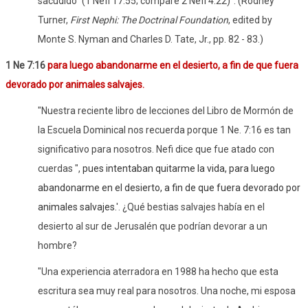
sacudido" (1 Nefi 17:55; compare 2 Nefi 4:22)".
(Rodney
Turner,
First Nephi: The Doctrinal Foundation
, edited by
Monte S. Nyman and Charles D. Tate, Jr., pp. 82 - 83.)
1 Ne 7:16
para luego abandonarme en el desierto, a fin de que fuera
devorado por animales salvajes.
"Nuestra reciente libro de lecciones del Libro de Mormón de
la Escuela Dominical nos recuerda porque 1 Ne. 7:16 es tan
significativo para nosotros. Nefi dice que fue atado con
cuerdas ",
pues intentaban quitarme la vida, para luego
abandonarme en el desierto, a fin de que fuera devorado por
animales salvajes.
'. ¿Qué bestias salvajes había en el
desierto al sur de Jerusalén que podrían devorar a un
hombre?
"Una experiencia aterradora en 1988 ha hecho que esta
escritura sea muy real para nosotros. Una noche, mi esposa