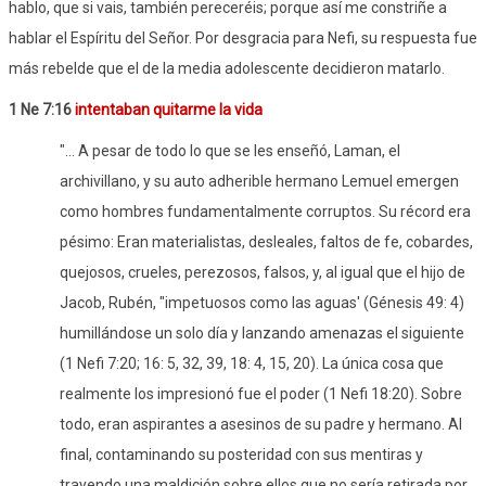
hablo, que si vais, también pereceréis; porque así me constriñe a
hablar el Espíritu del Señor. Por desgracia para Nefi, su respuesta fue
más rebelde que el de la media adolescente decidieron matarlo.
1 Ne 7:16
intentaban quitarme la vida
"... A pesar de todo lo que se les enseñó, Laman, el
archivillano, y su auto adherible hermano Lemuel emergen
como hombres fundamentalmente corruptos. Su récord era
pésimo: Eran materialistas, desleales, faltos de fe, cobardes,
quejosos, crueles, perezosos, falsos, y, al igual que el hijo de
Jacob, Rubén, "impetuosos como las aguas' (Génesis 49: 4)
humillándose un solo día y lanzando amenazas el siguiente
(1 Nefi 7:20; 16: 5, 32, 39, 18: 4, 15, 20). La única cosa que
realmente los impresionó fue el poder (1 Nefi 18:20). Sobre
todo, eran aspirantes a asesinos de su padre y hermano. Al
final, contaminando su posteridad con sus mentiras y
trayendo una maldición sobre ellos que no sería retirada por