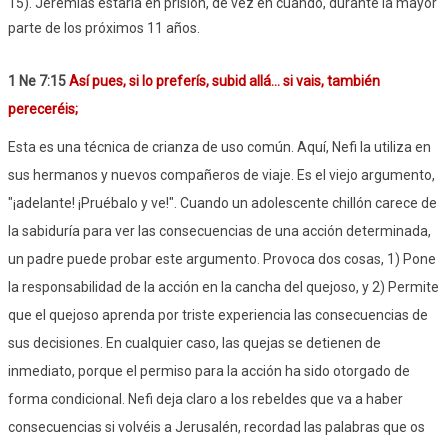
15). Jeremías estaría en prisión, de vez en cuando, durante la mayor
parte de los próximos 11 años.
1 Ne 7:15
Así pues, si lo preferís, subid allá… si vais, también
pereceréis;
Esta es una técnica de crianza de uso común. Aquí, Nefi la utiliza en
sus hermanos y nuevos compañeros de viaje. Es el viejo argumento,
"¡adelante! ¡Pruébalo y ve!". Cuando un adolescente chillón carece de
la sabiduría para ver las consecuencias de una acción determinada,
un padre puede probar este argumento. Provoca dos cosas, 1) Pone
la responsabilidad de la acción en la cancha del quejoso, y 2) Permite
que el quejoso aprenda por triste experiencia las consecuencias de
sus decisiones. En cualquier caso, las quejas se detienen de
inmediato, porque el permiso para la acción ha sido otorgado de
forma condicional. Nefi deja claro a los rebeldes que va a haber
consecuencias si volvéis a Jerusalén, recordad las palabras que os