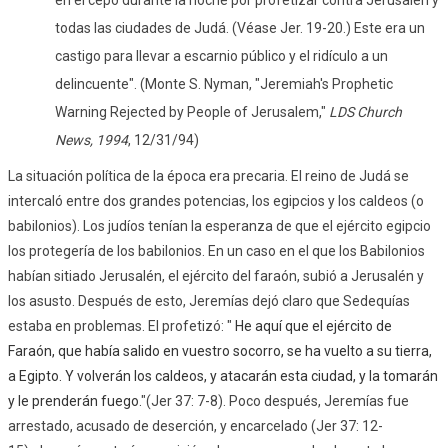
en el cepo durante la noche por profetizar contra Jerusalén y
todas las ciudades de Judá. (Véase Jer. 19-20.) Este era un
castigo para llevar a escarnio público y el ridículo a un
delincuente".
(Monte S. Nyman, "Jeremiah's Prophetic
Warning Rejected by People of Jerusalem,"
LDS Church
News, 1994
, 12/31/94)
La situación política de la época era precaria. El reino de Judá se
intercaló entre dos grandes potencias, los egipcios y los caldeos (o
babilonios). Los judíos tenían la esperanza de que el ejército egipcio
los protegería de los babilonios. En un caso en el que los Babilonios
habían sitiado Jerusalén, el ejército del faraón, subió a Jerusalén y
los asusto. Después de esto, Jeremías dejó claro que Sedequías
estaba en problemas. El profetizó: "
He aquí que el ejército de
Faraón, que había salido en vuestro socorro, se ha vuelto a su tierra,
a Egipto. Y volverán los caldeos, y atacarán esta ciudad, y la tomarán
y le prenderán fuego.
"(Jer 37: 7-8). Poco después, Jeremías fue
arrestado, acusado de deserción, y encarcelado (Jer 37: 12-