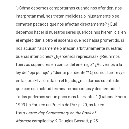
"¿Cómo debemos comportarnos cuando nos ofenden, nos
interpretan mal, nos tratan maliciosa o injustamente o se
cometen pecados que nos afectan directamente? ¿Qué
debemos hacer si nuestros seres queridos nos hieren, o si en
el empleo dan a otro el ascenso que nos había prometido, si
nos acusan falsamente o atacan arbitrariamente nuestras
buenas intenciones? ¿Ejercemos represalias? ¿Reunimos
fuerzas superiores en contra del enemigo? ¿Volvemos a la
ley del "ojo por ojo" y "diente por diente"? O, como dice Tevye
en la obra El violinista en el tejado, ¿nos damos cuenta de
que con esa actitud terminaremos ciegos y desdentados?
Todos podemos ser un poco más tolerantes". (Liahona Enero
1993 Un Faro en un Puerto de Paz p. 20, as taken
from
Latter-day Commentary on the Book of
Mormon
compiled by K. Douglas Bassett, p.25