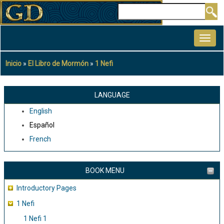
Pasar
Buscar
al
MAIN
contenido
NAVIGATION
principal
Inicio
El Libro de Mormón
1 Nefi
Sobrescribir
enlaces
de
LANGUAGE
ayuda
English
a
Español
la
French
navegación
BOOK MENU
Introductory Pages
1 Nefi
1 Nefi 1