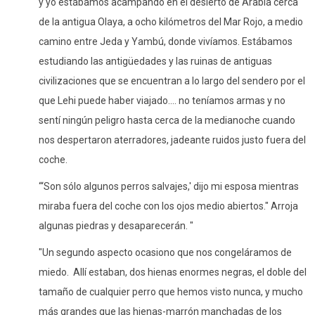
y yo estábamos acampando en el desierto de Arabia cerca
de la antigua Olaya, a ocho kilómetros del Mar Rojo, a medio
camino entre Jeda y Yambú, donde vivíamos. Estábamos
estudiando las antigüedades y las ruinas de antiguas
civilizaciones que se encuentran a lo largo del sendero por el
que Lehi puede haber viajado.... no teníamos armas y no
sentí ningún peligro hasta cerca de la medianoche cuando
nos despertaron aterradores, jadeante ruidos justo fuera del
coche.
“‘Son sólo algunos perros salvajes,' dijo mi esposa mientras
miraba fuera del coche con los ojos medio abiertos." Arroja
algunas piedras y desaparecerán. "
"Un segundo aspecto ocasiono que nos congeláramos de
miedo.
Allí estaban, dos hienas enormes negras, el doble del
tamaño de cualquier perro que hemos visto nunca, y mucho
más grandes que las hienas-marrón manchadas de los