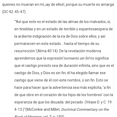
quienes no mueran en mí, ¡ay de ellos!, porque su muerte es amarga.
(DC 42: 45-47).
"'Así que este es el estado de las almas de los malvados; sí,
en tinieblas y en un estado de terrible y espantosaespera de
la ardiente indignación de la ira de Dios sobre ellos; y así
permanecen en este estado... hasta el tiempo de su
resurrección.'(Alma 40:14). De la revelación moderna
aprendemos que la expresión'
tormento sin fin
'no significa
que el castigo previsto sea de duración infinita, sino que es el
castigo de Dios, y Dios es sin fin; él ha elegido llamar ese
castigo que viene de él con este nombre, o sin fin. Esto se
hace para hacer que la advertencia sea más explícita, ’a fin
de que obre en el corazón de los hijos de los hombres' con la
esperanza de que los disuada. del pecado. (Véase D. y C. 19:
4-13.)"(McConkie and Millet,
Doctrinal Commentary on the
Book of Mormon,
vol. 3, p. 193)