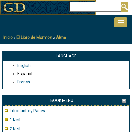
Pasar
Buscar
al
MAIN
contenido
NAVIGATION
principal
Inicio
El Libro de Mormón
Alma
Sobrescribir
enlaces
de
LANGUAGE
ayuda
English
a
Español
la
French
navegación
BOOK MENU
Introductory Pages
1 Nefi
2 Nefi