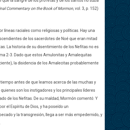
 que la sangre de los profetas y de los santos no suba
inal Commentary on the Book of Mormon,
vol. 3, p. 152)
 líneas raciales como religiosas y políticas. Hay una
escendientes de los sacerdotes de Noé que eran mitad
s. La historia de su disentimiento de los Nefitas no es
lma 2-3. Dado que estos Amulonitas y Amalequitas
eciente), la disidencia de los Amalecitas probablemente
ho tiempo antes de que leamos acerca de las muchas y
uienes son los instigadores y los principales líderes
 lado de los Nefitas. De su maldad, Mormón comentó: Y
r el Espíritu de Dios, y ha poseído un
 pecado y la transgresión, llega a ser más empedernido, y
.