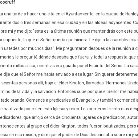
Woodruff
ui una tarde a hacer una cita en el Ayuntamiento, en la ciudad de Hanl
rante dos o tres semanas en esa ciudad y en las aldeas adyacentes. Cuan
bre mí y me dijo: "esta es la última reunión que mantendrás con este p
r supuesto, lo que el Señor quería que hiciera. Le dije a la asamblea cu
n ustedes por muchos días". Me preguntaron después de la reunión a dón
mario y le pregunté dónde deseaba que fuera, y toda la respuesta que pud
henta millas al sur, mientras era guiado por el Espíritu del Señor. La ca
le dije que el Señor me había enviado a ese lugar. Sin querer detenerm
iscientas personas allí, bajo el élder Kington, llamadas "Hermanos Unid
mino de la vida y la salvación. Entonces supe por qué el Señor me había
tado orando. Comencé a predicarles el Evangelio, y también comencé a b
e bautizado por mí en esta Iglesia y reino. Los primeros treinta días des
edicadores, que arrojó cerca de cincuenta lugares de predicación, autori
rtenecientes al grupo del élder Kington, todos fueron bautizados, pero 
lesia en esa misión, y diré que el poder de Dios descansaba sobre mí y so