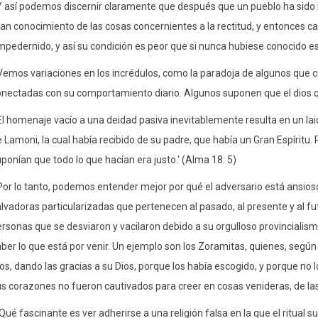
Y así podemos discernir claramente que después que un pueblo ha sido il
an conocimiento de las cosas concernientes a la rectitud, y entonces cae
pedernido, y así su condición es peor que si nunca hubiese conocido es
Vemos variaciones en los incrédulos, como la paradoja de algunos que 
nectadas con su comportamiento diario. Algunos suponen que el dios q
El homenaje vacío a una deidad pasiva inevitablemente resulta en un lai
 Lamoni, la cual había recibido de su padre, que había un Gran Espíritu.
ponían que todo lo que hacían era justo.' (Alma 18: 5)
Por lo tanto, podemos entender mejor por qué el adversario está ansios
lvadoras particularizadas que pertenecen al pasado, al presente y al f
rsonas que se desviaron y vacilaron debido a su orgulloso provincialis
ber lo que está por venir. Un ejemplo son los Zoramitas, quienes, según 
os, dando las gracias a su Dios, porque los había escogido, y porque no 
s corazones no fueron cautivados para creer en cosas venideras, de las
¡Qué fascinante es ver adherirse a una religión falsa en la que el ritual s