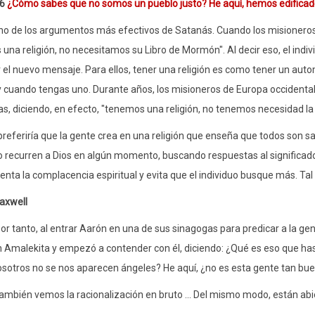
 6
¿Cómo sabes que no somos un pueblo justo? He aquí, hemos edificado 
no de los argumentos más efectivos de Satanás. Cuando los misioneros l
una religión, no necesitamos su Libro de Mormón". Al decir eso, el in
 el nuevo mensaje. Para ellos, tener una religión es como tener un autom
 cuando tengas uno. Durante años, los misioneros de Europa occidental
s, diciendo, en efecto, "tenemos una religión, no tenemos necesidad la 
referiría que la gente crea en una religión que enseña que todos son salv
recurren a Dios en algún momento, buscando respuestas al significado de
enta la complacencia espiritual y evita que el individuo busque más. Tal e
axwell
or tanto, al entrar Aarón en una de sus sinagogas para predicar a la gen
 Amalekita y empezó a contender con él, diciendo: ¿Qué es eso que has 
sotros no se nos aparecen ángeles? He aquí, ¿no es esta gente tan bue
ambién vemos la racionalización en bruto ... Del mismo modo, están abie