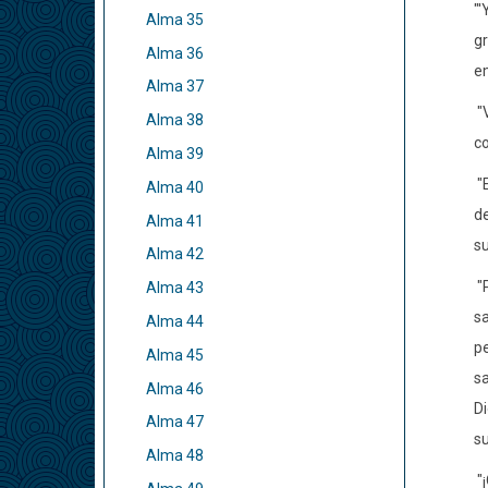
"'
Alma 35
gr
Alma 36
em
Alma 37
"
Alma 38
co
Alma 39
"
Alma 40
de
Alma 41
su
Alma 42
"
Alma 43
sa
Alma 44
pe
Alma 45
sa
Alma 46
Di
Alma 47
su
Alma 48
"