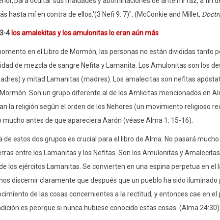
ñor,'para ocultar sus maldades y abominaciones de ante mi faz, a fin de
s hasta mí en contra de ellos.'(3 Nefi 9: 7)". (McConkie and Millet,
Doctr
 3-4
los amalekitas y los amulonitas lo eran aún más
omento en el Libro de Mormón, las personas no están divididas tanto por
idad de mezcla de sangre Nefita y Lamanita. Los Amulonitas son los d
padres) y mitad Lamanitas (madres). Los amalecitas son nefitas apóstata
Mormón. Son un grupo diferente al de los Amlicitas mencionados en A
an la religión según el orden de los Nehores (un movimiento religioso r
o mucho antes de que apareciera Aarón (véase Alma 1: 15-16).
ia de estos dos grupos es crucial para el libro de Alma. No pasará muc
rras entre los Lamanitas y los Nefitas. Son los Amulonitas y Amalecitas q
 de los ejércitos Lamanitas. Se convierten en una espina perpetua en el
os discernir claramente que después que un pueblo ha sido iluminado po
cimiento de las cosas concernientes a la rectitud, y entonces cae en el
ndición es peorque si nunca hubiese conocido estas cosas. (Alma 24:30)