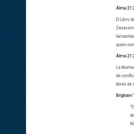
Alma 21:
El Libro 
Zeezrom s
lamanitas
quien con
Alma 21:
La libert
de confli
libres de
Brigham 
"E
al
Ni