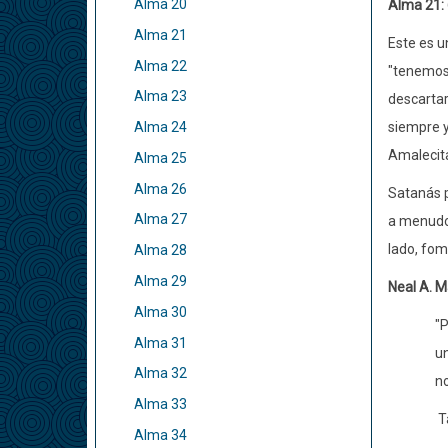
Alma 20
Alma 21:
Alma 21
Este es u
Alma 22
"tenemos 
Alma 23
descartar
siempre y
Alma 24
Amalecita
Alma 25
Alma 26
Satanás p
Alma 27
a menudo 
lado, fom
Alma 28
Alma 29
Neal A. M
Alma 30
"P
Alma 31
un
Alma 32
no
Alma 33
T
Alma 34