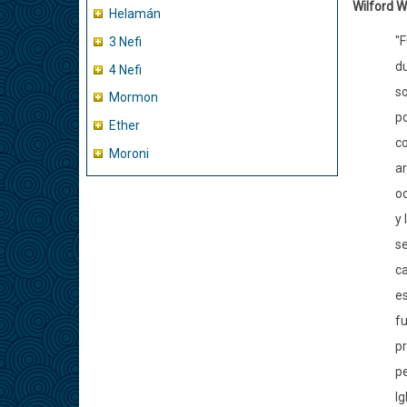
Wilford 
Helamán
"F
3 Nefi
du
4 Nefi
so
Mormon
po
Ether
co
Moroni
ar
oc
y 
se
ca
es
fu
pr
pe
Ig