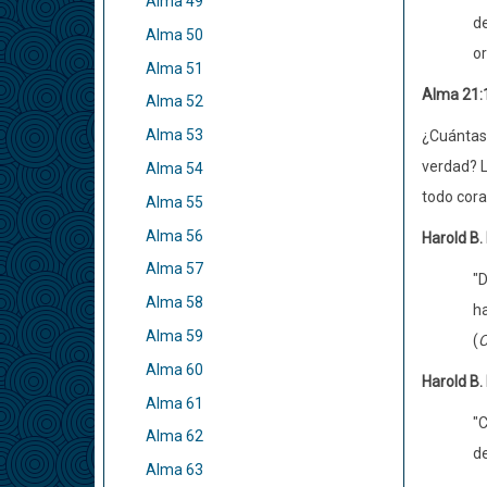
Alma 49
de
Alma 50
or
Alma 51
Alma 21:
Alma 52
Alma 53
¿Cuántas 
verdad? L
Alma 54
todo cora
Alma 55
Alma 56
Harold B.
Alma 57
"D
Alma 58
ha
Alma 59
(
C
Alma 60
Harold B.
Alma 61
"C
Alma 62
de
Alma 63