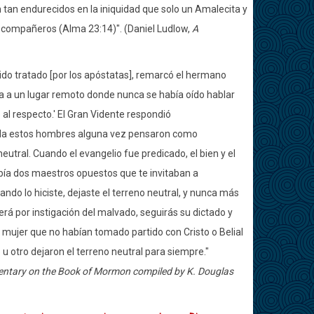
 tan endurecidos en la iniquidad que solo un Amalecita y
s compañeros (Alma 23:14)". (Daniel Ludlow,
A
ido tratado [por los apóstatas], remarcó el hermano
iría a un lugar remoto donde nunca se había oído hablar
al respecto.' El Gran Vidente respondió
uda estos hombres alguna vez pensaron como
eutral. Cuando el evangelio fue predicado, el bien y el
abía dos maestros opuestos que te invitaban a
Cuando lo hiciste, dejaste el terreno neutral, y nunca más
será por instigación del malvado, seguirás su dictado y
 mujer que no habían tomado partido con Cristo o Belial
u otro dejaron el terreno neutral para siempre."
mentary on the Book of Mormon compiled by K. Douglas