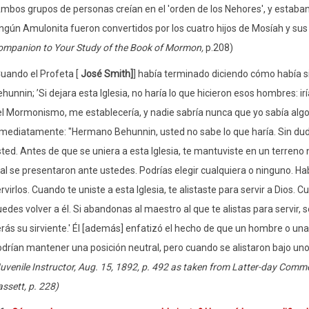
mbos grupos de personas creían en el 'orden de los Nehores', y estaban
ngún Amulonita fueron convertidos por los cuatro hijos de Mosíah y su
ompanion to Your Study of the Book of Mormon,
p.208)
uando el Profeta [
José Smith]
] había terminado diciendo cómo había s
hunnin; ’Si dejara esta Iglesia, no haría lo que hicieron esos hombres: 
l Mormonismo, me establecería, y nadie sabría nunca que yo sabía algo 
nmediatamente: "Hermano Behunnin, usted no sabe lo que haría. Sin d
ted. Antes de que se uniera a esta Iglesia, te mantuviste en un terreno n
l se presentaron ante ustedes. Podrías elegir cualquiera o ninguno. H
rvirlos. Cuando te uniste a esta Iglesia, te alistaste para servir a Dios. 
edes volver a él. Si abandonas al maestro al que te alistas para servir, 
rás su sirviente.' Él [además] enfatizó el hecho de que un hombre o una
drían mantener una posición neutral, pero cuando se alistaron bajo uno 
uvenile Instructor, Aug. 15, 1892, p. 492 as taken from Latter-day Com
ssett, p. 228)