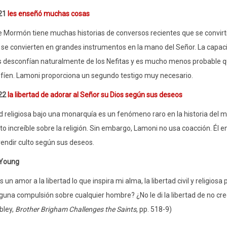
21
les enseñó muchas cosas
de Mormón tiene muchas historias de conversos recientes que se convir
e convierten en grandes instrumentos en la mano del Señor. La capaci
 desconfían naturalmente de los Nefitas y es mucho menos probable q
fíen. Lamoni proporciona un segundo testigo muy necesario.
22
la libertad de adorar al Señor su Dios según sus deseos
ad religiosa bajo una monarquía es un fenómeno raro en la historia del mu
cto increíble sobre la religión. Sin embargo, Lamoni no usa coacción. Él 
 rendir culto según sus deseos.
Young
s un amor a la libertad lo que inspira mi alma, la libertad civil y religio
guna compulsión sobre cualquier hombre? ¿No le di la libertad de no cre
bley,
Brother Brigham Challenges the Saints
, pp. 518-9)