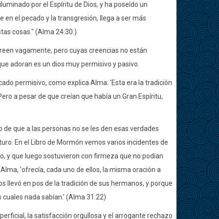
uminado por el Espíritu de Dios, y ha poseído un
 en el pecado y la transgresión, llega a ser más
tas cosas." (Alma 24:30.)
creen vagamente, pero cuyas creencias no están
ue adoran es un dios muy permisivo y pasivo.
cado permisivo, como explica Alma: 'Esta era la tradición
 Pero a pesar de que creían que había un Gran Espíritu,
o de que a las personas no se les den esas verdades
uturo. En el Libro de Mormón vemos varios incidentes de
mo, y que luego sostuvieron con firmeza que no podían
Alma, 'ofrecía, cada uno de ellos, la misma oración a
los llevó en pos de la tradición de sus hermanos, y porque
 cuales nada sabían.' (Alma 31:22)
uperficial, la satisfacción orgullosa y el arrogante rechazo