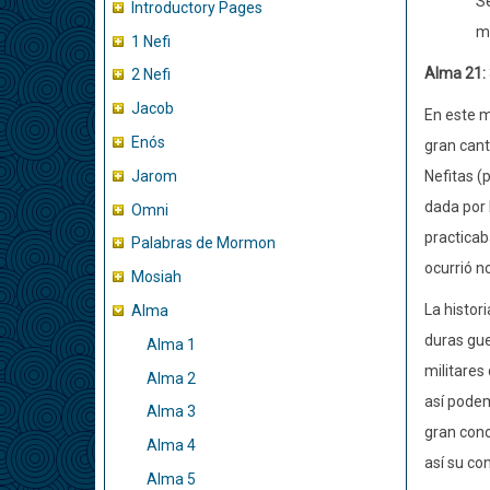
Se
Introductory Pages
má
1 Nefi
Alma 21:
2 Nefi
Jacob
En este m
Enós
gran cant
Jarom
Nefitas (
dada por 
Omni
practicab
Palabras de Mormon
ocurrió n
Mosiah
La histor
Alma
duras gue
Alma 1
militares
Alma 2
así podem
Alma 3
gran cono
Alma 4
así su co
Alma 5