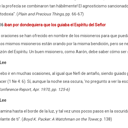
 la profecía se combinaron tan hábilmente! El agnosticismo sancionado
todoxia". (
Plain and Precious Things
, pp. 66-67)
16
iban por dondequiera que los guiaba el Espíritu del Señor
oraciones se han ofrecido en nombre de los misioneros para que pueda
os mismos misioneros están orando por la misma bendición, pero se nec
zón del Espíritu. Un buen misionero, como Aarón, debe saber cómo ser gu
 Lee
ebo ir en muchas ocasiones, al igual que Nefi de antaño, siendo guiado p
cer (1 Ne 4: 6). Sí, aunque la noche sea oscura, 'no pregunto a ver la esc
onference Report, Apr. 1970, pp. 125-6)
 Lee
amina hasta el borde de la luz, y tal vez unos pocos pasos en la oscuri
lante de ti". (
Boyd K. Packer: A Watchman on the Tower,
p. 138)