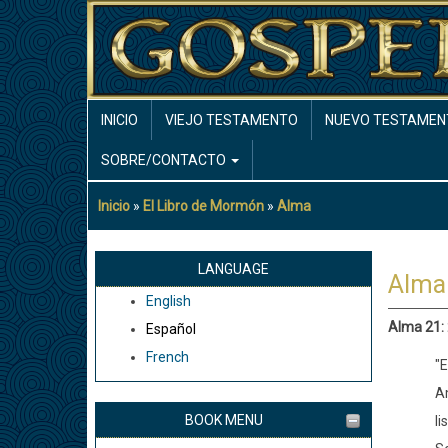
Pasar
al
contenido
principal
MAIN
INICIO
VIEJO TESTAMENTO
NUEVO TESTAMEN
NAVIGATION
SOBRE/CONTACTO
Inicio
El Libro de Mormón
Alma
Sobrescribir
enlaces
de
LANGUAGE
Alma
ayuda
English
a
Alma 21:
Español
la
French
navegación
"E
Am
BOOK MENU
li