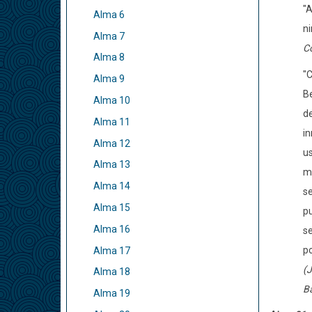
"A
Alma 6
ni
Alma 7
C
Alma 8
"C
Alma 9
Be
Alma 10
de
Alma 11
i
Alma 12
us
Alma 13
ma
Alma 14
se
Alma 15
pu
Alma 16
se
po
Alma 17
(J
Alma 18
Ba
Alma 19