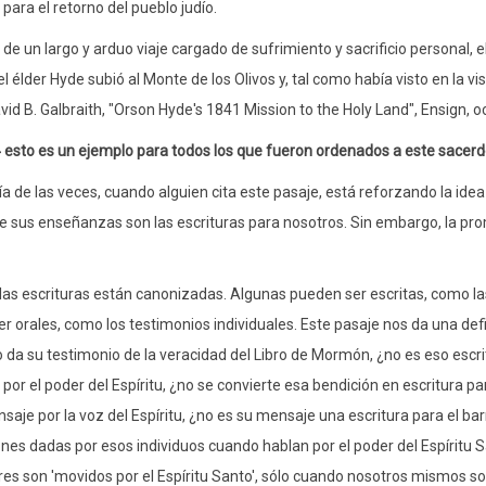
 para el retorno del pueblo judío.
de un largo y arduo viaje cargado de sufrimiento y sacrificio personal, 
l élder Hyde subió al Monte de los Olivos y, tal como había visto en la vi
David B. Galbraith, "Orson Hyde's 1841 Mission to the Holy Land", Ensign, 
 esto es un ejemplo para todos los que fueron ordenados a este sacerd
a de las veces, cuando alguien cita este pasaje, está reforzando la idea d
e sus enseñanzas son las escrituras para nosotros. Sin embargo, la pr
las escrituras están canonizadas. Algunas pueden ser escritas, como las 
r orales, como los testimonios individuales. Este pasaje nos da una defini
 da su testimonio de la veracidad del Libro de Mormón, ¿no es eso escri
l por el poder del Espíritu, ¿no se convierte esa bendición en escritura p
saje por la voz del Espíritu, ¿no es su mensaje una escritura para el bar
ones dadas por esos individuos cuando hablan por el poder del Espírit
res son 'movidos por el Espíritu Santo', sólo cuando nosotros mismos so