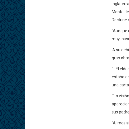
Inglaterra
Monte de 
Doctrine 
"Aunque n
muy inusu
'A su debi
gran obra
"...El él
estaba ac
una carta
"'La visi
aparecier
sus padre
"Al mes s