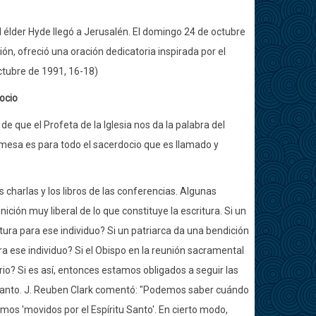
el élder Hyde llegó a Jerusalén. El domingo 24 de octubre
sión, ofreció una oración dedicatoria inspirada por el
octubre de 1991, 16-18)
ocio
e que el Profeta de la Iglesia nos da la palabra del
omesa es para todo el sacerdocio que es llamado y
charlas y los libros de las conferencias. Algunas
ción muy liberal de lo que constituye la escritura. Si un
tura para ese individuo? Si un patriarca da una bendición
ara ese individuo? Si el Obispo en la reunión sacramental
rio? Si es así, entonces estamos obligados a seguir las
u Santo. J. Reuben Clark comentó: "Podemos saber cuándo
mos 'movidos por el Espíritu Santo'. En cierto modo,