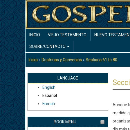
Pasar
al
contenido
principal
MAIN
INICIO
VIEJO TESTAMENTO
NUEVO TESTAMEN
NAVIGATION
SOBRE/CONTACTO
Inicio
Doctrinas y Convenios
Sections 61 to 80
Sobrescribir
enlaces
de
LANGUAGE
Secc
ayuda
English
a
Español
la
French
Aunque la
navegación
medida qu
organizac
BOOK MENU
dio más r