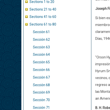
Sections 1 to 20
Joseph Fi
Sections 21 to 40
Sections 41 to 60
Si bien es
Sections 61 to 80
miembros 
clarament
Sección 61
Días, 1946
Sección 62
Sección 63
Sección 64
"Orson Hy
Sección 65
impresión
Sección 66
Hyrum Smi
Sección 67
vecinos; 
regreso a
Sección 68
las Monta
Sección 69
an Americ
Sección 70
Sección 71
B. H. Rob