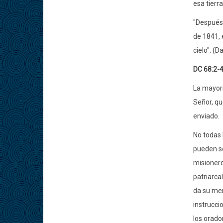
esa tierra
"Después 
de 1841, e
cielo". (
DC 68:2-4
La mayorí
Señor, qu
enviado.
No todas 
pueden se
misionero
patriarca
da su men
instrucci
los orado