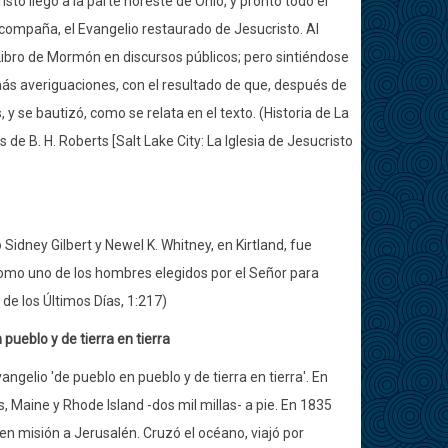
sto llegó a la parte noreste de Ohio, y pronto todo el
acompaña, el Evangelio restaurado de Jesucristo. Al
 Libro de Mormón en discursos públicos; pero sintiéndose
más averiguaciones, con el resultado de que, después de
y se bautizó, como se relata en el texto. (Historia de La
s de B. H. Roberts [Salt Lake City: La Iglesia de Jesucristo
idney Gilbert y Newel K. Whitney, en Kirtland, fue
como uno de los hombres elegidos por el Señor para
 de los Últimos Días, 1:217)
pueblo y de tierra en tierra
ngelio 'de pueblo en pueblo y de tierra en tierra'. En
 Maine y Rhode Island -dos mil millas- a pie. En 1835
en misión a Jerusalén. Cruzó el océano, viajó por