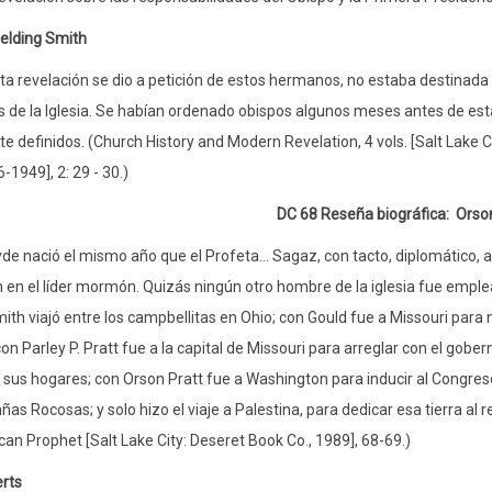
elding Smith
ta revelación se dio a petición de estos hermanos, no estaba destinada sól
de la Iglesia. Se habían ordenado obispos algunos meses antes de est
e definidos. (Church History and Modern Revelation, 4 vols. [Salt Lake Ci
-1949], 2: 29 - 30.)
DC 68 Reseña biográfica:
Orso
de nació el mismo año que el Profeta... Sagaz, con tacto, diplomático, 
 en el líder mormón. Quizás ningún otro hombre de la iglesia fue emple
th viajó entre los campbellitas en Ohio; con Gould fue a Missouri para 
con Parley P. Pratt fue a la capital de Missouri para arreglar con el gobe
 sus hogares; con Orson Pratt fue a Washington para inducir al Congres
ñas Rocosas; y solo hizo el viaje a Palestina, para dedicar esa tierra al
an Prophet [Salt Lake City: Deseret Book Co., 1989], 68-69.)
erts