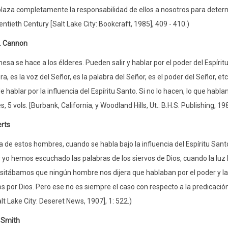
laza completamente la responsabilidad de ellos a nosotros para determ
entieth Century [Salt Lake City: Bookcraft, 1985], 409 - 410.)
. Cannon
esa se hace a los élderes. Pueden salir y hablar por el poder del Espírit
ra, es la voz del Señor, es la palabra del Señor, es el poder del Señor, et
 hablar por la influencia del Espíritu Santo. Si no lo hacen, lo que hablan
, 5 vols. [Burbank, California, y Woodland Hills, Ut.: B.H.S. Publishing, 1
erts
a de estos hombres, cuando se habla bajo la influencia del Espíritu Santo
 yo hemos escuchado las palabras de los siervos de Dios, cuando la luz 
sitábamos que ningún hombre nos dijera que hablaban por el poder y la 
 por Dios. Pero ese no es siempre el caso con respecto a la predicació
alt Lake City: Deseret News, 1907], 1: 522.)
 Smith