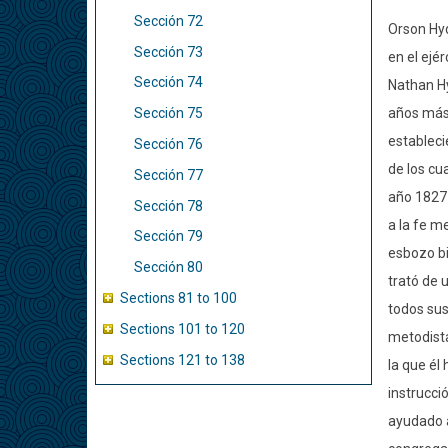
Sección 72
Orson Hyd
Sección 73
en el ejé
Sección 74
Nathan Hy
años más 
Sección 75
estableci
Sección 76
de los cu
Sección 77
año 1827 
Sección 78
a la fe m
Sección 79
esbozo bi
Sección 80
trató de 
Sections 81 to 100
todos sus
Sections 101 to 120
metodista
Sections 121 to 138
la que él
instrucci
ayudado a