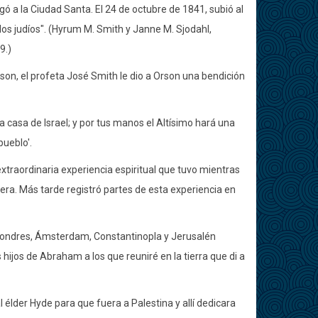
legó a la Ciudad Santa. El 24 de octubre de 1841, subió al
los judíos". (Hyrum M. Smith y Janne M. Sjodahl,
9.)
on, el profeta José Smith le dio a Orson una bendición
la casa de Israel; y por tus manos el Altísimo hará una
pueblo'.
xtraordinaria experiencia espiritual que tuvo mientras
era. Más tarde registró partes de esta experiencia en
de Londres, Ámsterdam, Constantinopla y Jerusalén
hijos de Abraham a los que reuniré en la tierra que di a
l élder Hyde para que fuera a Palestina y allí dedicara