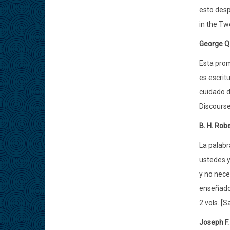
esto desp
in the Tw
George Q
Esta prom
es escritu
cuidado de
Discourses
B. H. Rob
La palabr
ustedes y
y no nece
enseñados
2 vols. [S
Joseph F.