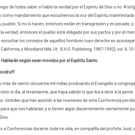
ilegio de todos saber si hablo la verdad por el Espíritu de Dios o no. A la
o como mandamiento que escuchemos la voz del Espíritu manifestada a 
u pueblo. Si no lo hacen, entonces están en transgresión y en pecado, y s
a verdad, entonces el pueblo está obligado por sus pactos y por el mism
a escuchar los consejos de aquellos hombres cuyo derecho es aconsejar. (B
California, y Woodland Hills, Ut.: B.H.S. Publishing, 1987-1992], vol. 4, 
 Hablarán según sean movidos por el Espíritu Santo
Woodruff
o más de ciento cincuenta mil millas predicando el Evangelio a congreg
visto el día, al levantarme, que haya sabido lo que iba a decir a la gente.
os. Ustedes que han asistido a las reuniones de esta Conferencia perci
 para que nos hablaran; y si tienen algún discernimiento ciertamente pued
Dios.
do a Conferencias durante toda mi vida, en compañía del profeta José, d