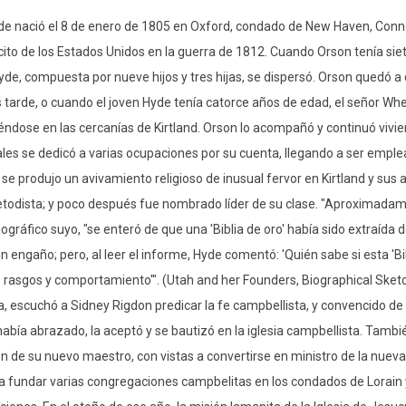
e nació el 8 de enero de 1805 en Oxford, condado de New Haven, Connect
rcito de los Estados Unidos en la guerra de 1812. Cuando Orson tenía si
de, compuesta por nueve hijos y tres hijas, se dispersó. Orson quedó 
tarde, o cuando el joven Hyde tenía catorce años de edad, el señor Whe
éndose en las cercanías de Kirtland. Orson lo acompañó y continuó vivi
ales se dedicó a varias ocupaciones por su cuenta, llegando a ser emplea
se produjo un avivamiento religioso de inusual fervor en Kirtland y sus a
etodista; y poco después fue nombrado líder de su clase. "Aproximadam
ográfico suyo, "se enteró de que una 'Biblia de oro' había sido extraída
un engaño; pero, al leer el informe, Hyde comentó: 'Quién sabe si esta 'B
 rasgos y comportamiento'". (Utah and her Founders, Biographical Sketc
, escuchó a Sidney Rigdon predicar la fe campbellista, y convencido de
 había abrazado, la aceptó y se bautizó en la iglesia campbellista. Tambié
ón de su nuevo maestro, con vistas a convertirse en ministro de la nueva
 fundar varias congregaciones campbelitas en los condados de Lorain 