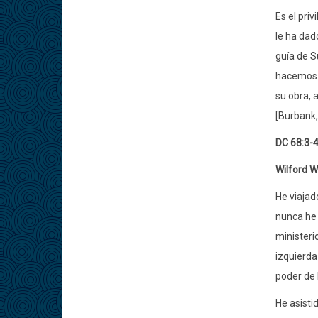
Es el priv
le ha dad
guía de S
hacemos l
su obra, 
[Burbank, 
DC 68:3-4
Wilford 
He viajad
nunca he 
ministeri
izquierda
poder de 
He asisti