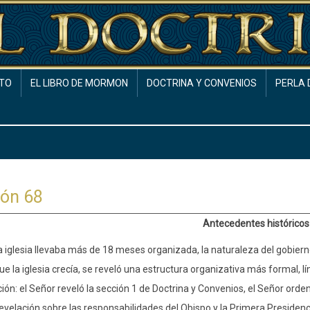
TO
EL LIBRO DE MORMON
DOCTRINA Y CONVENIOS
PERLA 
ión 68
Antecedentes históricos
 iglesia llevaba más de 18 meses organizada, la naturaleza del gobiern
e la iglesia crecía, se reveló una estructura organizativa más formal, lí
ión: el Señor reveló la sección 1 de Doctrina y Convenios, el Señor orden
evelación sobre las responsabilidades del Obispo y la Primera Presidencia