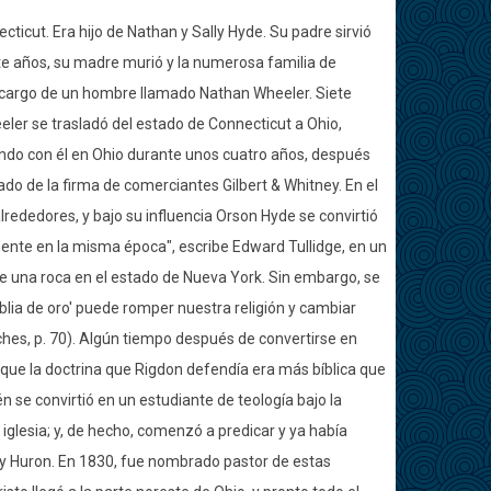
icut. Era hijo de Nathan y Sally Hyde. Su padre sirvió
ete años, su madre murió y la numerosa familia de
a cargo de un hombre llamado Nathan Wheeler. Siete
eler se trasladó del estado de Connecticut a Ohio,
endo con él en Ohio durante unos cuatro años, después
do de la firma de comerciantes Gilbert & Whitney. En el
lrededores, y bajo su influencia Orson Hyde se convirtió
ente en la misma época", escribe Edward Tullidge, en un
 de una roca en el estado de Nueva York. Sin embargo, se
iblia de oro' puede romper nuestra religión y cambiar
hes, p. 70). Algún tiempo después de convertirse en
 que la doctrina que Rigdon defendía era más bíblica que
n se convirtió en un estudiante de teología bajo la
 iglesia; y, de hecho, comenzó a predicar y ya había
y Huron. En 1830, fue nombrado pastor de estas