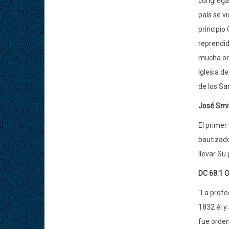
congregac
país se v
principio
reprendid
mucha ora
Iglesia de
de los Sa
José Smi
El primer
bautizado
llevar Su 
DC 68:1 O
"La profe
1832 él y
fue orden