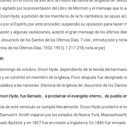
iones. En el otoño de ese año, la misión lamanita de la Iglesia de Jesucri
io agitado por la presentación del Libro de Mormón y el mensaje que lo 
 Orson Hyde, a petición de los miembros de la fe cambélica, se opuso al
o por el Espíritu por este proceder, suspendió su oposición para hacer 
ción y algunas vacilaciones, aceptó el gran mensaje de los últimos días, 
 Jesucristo de los Santos de los Últimos Días, 7 vols., introducción y nota
ntos de los Últimos Días, 1932-1951], 1:217-218, nota al pie)
th
 domingo de octubre, Orson Hyde, dependiente de la tienda del hermano S
 y se convirtió en miembro de la Iglesia. Poco después fue designado 
palabra a las naciones. (Historia de la Iglesia de Jesucristo de los Santos
rson Hyde, fue llamado... a proclamar el evangelio eterno... de pueblo en 
cía de este versículo se cumplió literalmente. Orson Hyde proclamó el eva
 Samuel H. Smith viajaron por los estados de Nueva York, Massachusetts,
ado Apóstol, y en 1837 fue en misión a Inglaterra. En 1840 fue enviado 