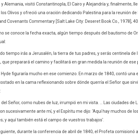
 y Alemania, visitó Constantinopla, El Cairo y Alejandría y, finalmente, l
los Olivos y ofreció una oración dedicando Palestina para la reunión de 
and Covenants Commentary [Salt Lake City: Deseret Book Co., 1978], 40
o se conoce la fecha exacta, algún tiempo después del bautismo de Ors
al:
do tiempo irás a Jerusalén, la tierra de tus padres, y serás centinela de 
, que preparará el camino y facilitará en gran medida la reunión de ese 
der Hyde figuraría mucho en ese comienzo. En marzo de 1840, contó una e
ostado en la cama reflexionando sobre dónde querría el Señor que sirvi
:
ón del Señor, como nubes de luz, irrumpió en mi vista. ... Las ciudades 
on sucesivamente ante mí, y el Espíritu me dijo: 'Aquí hay muchos de los 
s; y aquí también está el campo de vuestros trabajos'.
iguiente, durante la conferencia de abril de 1840, el Profeta comisionó a