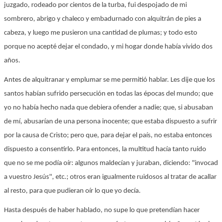
juzgado, rodeado por cientos de la turba, fui despojado de mi
sombrero, abrigo y chaleco y embadurnado con alquitrán de pies a
cabeza, y luego me pusieron una cantidad de plumas; y todo esto
porque no acepté dejar el condado, y mi hogar donde había vivido dos
años.
Antes de alquitranar y emplumar se me permitió hablar. Les dije que los
santos habían sufrido persecución en todas las épocas del mundo; que
yo no había hecho nada que debiera ofender a nadie; que, si abusaban
de mí, abusarían de una persona inocente; que estaba dispuesto a sufrir
por la causa de Cristo; pero que, para dejar el país, no estaba entonces
dispuesto a consentirlo. Para entonces, la multitud hacía tanto ruido
que no se me podía oír: algunos maldecían y juraban, diciendo: "invocad
a vuestro Jesús", etc.; otros eran igualmente ruidosos al tratar de acallar
al resto, para que pudieran oír lo que yo decía.
Hasta después de haber hablado, no supe lo que pretendían hacer