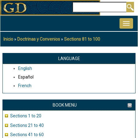
Pasar
Buscar
al
MAIN
contenido
NAVIGATION
principal
Inicio
Doctrinas y Convenios
Sections 81 to 100
Sobrescribir
enlaces
de
LANGUAGE
ayuda
English
a
Español
la
French
navegación
BOOK MENU
Sections 1 to 20
Sections 21 to 40
Sections 41 to 60