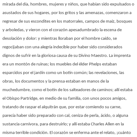
mirada del día, hombres, mujeres y niños, que habían sido expulsados o
asustados de sus hogares, por los gritos y las amenazas, comenzaron a
regresar de sus escondites en los matorrales, campos de maíz, bosques
y arboledas, y vieron con el corazón apesadumbrado la escena de
desolación y dolor: y mientras lloraban por el hombre caído, se
regocijaban con una alegría indecible por haber sido considerados
dignos de sufrir en la gloriosa causa de su Divino Maestro. La imprenta
era un montón de ruinas; los muebles del élder Phelps estaban
esparcidos por el jardín como un botín común; las revelaciones, las
obras, los documentos y la prensa estaban en manos de la
muchedumbre, como el botín de los salteadores de caminos; allí estaba
el Obispo Partridge, en medio de su familia, con unos pocos amigos,
tratando de raspar el alquitrán que, por estar comiendo su carne,
parecía haber sido preparado con cal, ceniza de perla, ácido, o alguna
sustancia carnívora, para destruirlo; y allí estaba Charles Allen en la
misma terrible condición. El corazón se enferma ante el relato, ¡cuánto