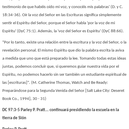
testimonio de que habéis oído mi voz, y conocéis mis palabras' (D. y C.
18:34-36). Oír la voz del Señor en las Escrituras significa simplemente
sentir el Espíritu del Señor, porque el Señor habla 'por la voz de mi
Espíritu' (DyC 75:1). Además, la 'voz del Señor es Espíritu' (DyC 88:66).
"Por lo tanto, existe una relación entre la escritura y la voz del Señor, o la
revelación personal. El mismo Espíritu que dio la palabra escrita la aviva
a medida que uno que está preparado la lee. Tomando todas estas ideas
juntas, podemos concluir que, si queremos guiar nuestra vida por el
Espíritu, no podemos hacerlo sin ser también un estudiante espiritual de
las [escrituras]". (M. Catherine Thomas, Watch and Be Ready:
Preparándose para la Segunda Venida del Señor [Salt Lake City: Deseret
Book Co., 1994], 30 - 31)
DC 97:3-5 Parley P. Pratt... continuará presidiendo la escuela en la
tierra de Sión